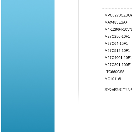
MPC8270CZUUPEA 
MAX485ESA+
M4-128/64-10VN
M27C256-10F1
M27C64-15F1
M27C512-10F1
M27C4001-10F1
M27C801-100F1
LTC660CS8
MC10116L
本公司热卖产品均为