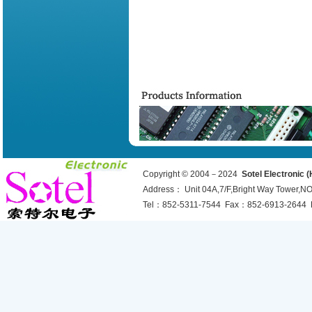
Copyright © 2004－2024
Sotel Electronic 
Address： Unit 04A,7/F,Bright Way Tower,
Tel：852-5311-7544 Fax：852-6913-2644 E