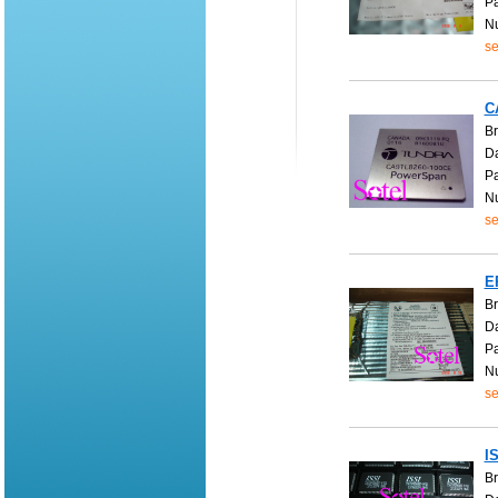
P
N
se
C
B
Da
P
N
se
E
B
Da
P
N
se
I
Br