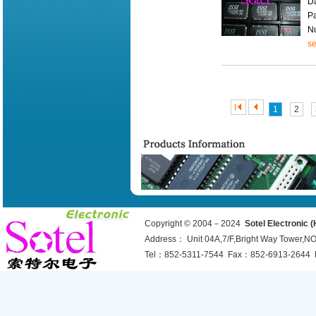
Da
P
N
se
1
2
Copyright © 2004－2024
Sotel Electronic 
Address： Unit 04A,7/F,Bright Way Tower,
Tel：852-5311-7544 Fax：852-6913-2644 E