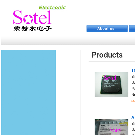
T
Br
Da
P
N
se
A
B
Da